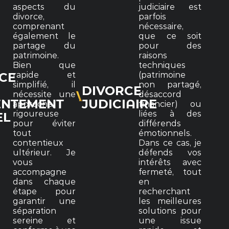
aspects du
judiciaire est
divorce,
parfois
comprenant
nécessaire,
également le
que ce soit
partage du
pour des
patrimoine.
raisons
Bien que
techniques
rapide et
(patrimoine
CE
simplifié, il
non partagé,
DIVORCE
nécessite une
désaccord
ENTEMENT
JUDICIAIRE
approche
financier) ou
rigoureuse
liées à des
EL
pour éviter
différends
tout
émotionnels.
contentieux
Dans ce cas, je
ultérieur. Je
défends vos
vous
intérêts avec
accompagne
fermeté, tout
dans chaque
en
étape pour
recherchant
garantir une
les meilleures
séparation
solutions pour
sereine et
une issue