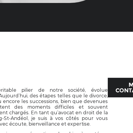
M
CONT
éritable pilier de notre société, évolue
jourd’hui, des étapes telles que le divorce,
ou encore les successions, bien que devenues
stent des moments difficiles et souvent
nt chargés. En tant qu’avocat en droit de la
g-St-Andéol, je suis à vos côtés pour vous
c écoute, bienveillance et expertise.