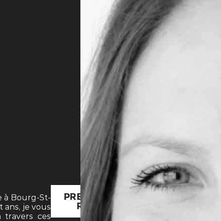
PRENDRE
e à Bourg-St-
RDV
 ans, je vous
à travers ces