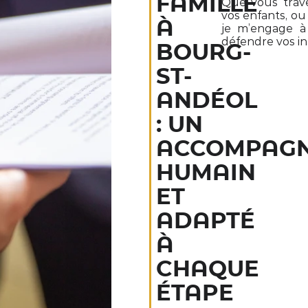
FAMILLE
Que vous trave
vos enfants, ou
À
je m’engage à
défendre vos in
BOURG-
ST-
ANDÉOL
: UN
ACCOMPAG
HUMAIN
ET
ADAPTÉ
À
CHAQUE
ÉTAPE