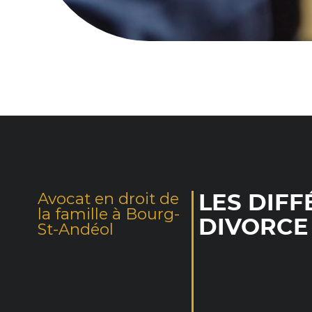
Avocat en droit de
LES DIFF
la famille à Bourg-
DIVORCE
St-Andéol