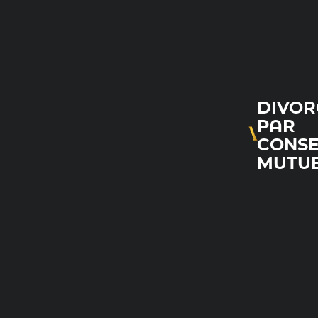
DIVOR
PAR
CONS
MUTU