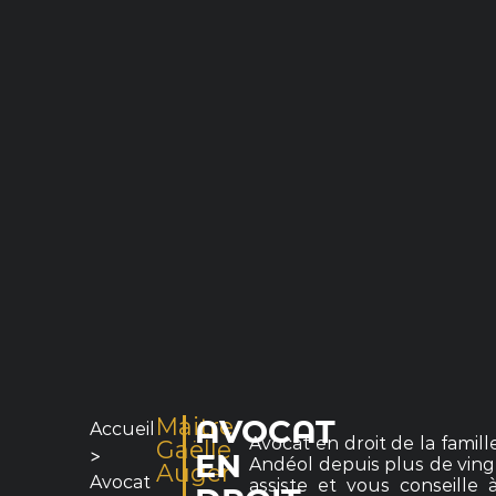
Maitre
AVOCAT
Accueil
Avocat en droit de la famill
Gaëlle
>
EN
Andéol depuis plus de vingt
Auger
Avocat
assiste et vous conseille 