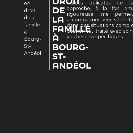
DROIT
étapes délicates de l
en
approche, à la fois em
DE
droit
rigoureuse, me perm
de la
LA
accompagner avec sérénité 
famille
dans des situations compl
FAMILLE
dossier est traité avec soi
à
À
vos besoins spécifiques.
Bourg-
BOURG-
St-
Andéol
ST-
ANDÉOL