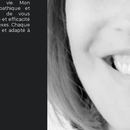
a vie. Mon
pathique et
et de vous
et efficacité
exes. Chaque
n et adapté à