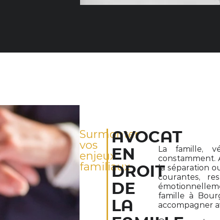
Surmonter
AVOCAT
vos
La famille, v
EN
enjeux
constamment. Au
familiaux
DROIT
la séparation 
courantes, re
DE
émotionnelleme
famille à Bour
LA
accompagner ave