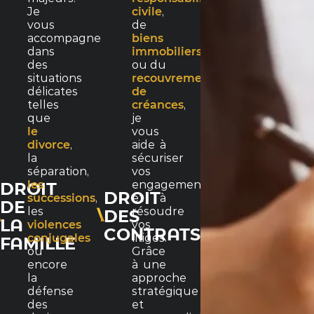
Je
civile
,
vous
de
accompagne
biens
dans
immobiliers
des
ou du
situations
recouvrement
délicates
de
telles
créances
,
que
je
le
vous
divorce
,
aide à
la
sécuriser
séparation,
vos
les
engagements
DROIT
DROIT
successions
,
et à
DE
les
résoudre
DES
LA
violences
vos
CONTRATS
conjugales
litiges.
FAMILLE
ou
Grâce
encore
à une
la
approche
défense
stratégique
des
et