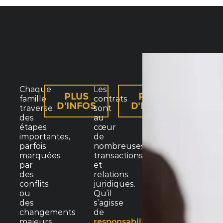
Chaque
Les
PLUS
PLUS
famille
contrats
D'INFOS
D'INFOS
traverse
sont
des
au
étapes
cœur
importantes,
de
parfois
nombreuses
marquées
transactions
par
et
des
relations
conflits
juridiques.
ou
Qu’il
des
s’agisse
changements
de
majeurs.
responsabilité