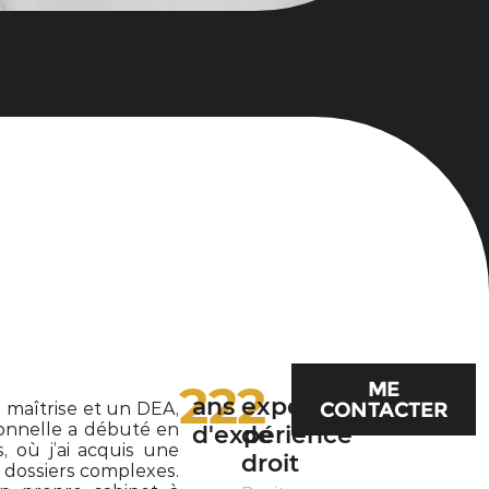
ME
22
2
ans
expertises
CONTACTER
e maîtrise et un DEA,
onnelle a débuté en
d'expérience
de
, où j’ai acquis une
droit
 dossiers complexes.