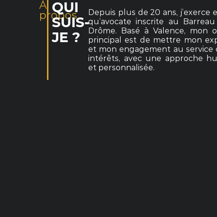
À
QUI
Depuis plus de 20 ans, j’exerce 
propos
SUIS-
qu’avocate inscrite au Barreau
Drôme. Basé à Valence, mon ob
JE ?
principal est de mettre mon exp
et mon engagement au service 
intérêts, avec une approche h
et personnalisée.