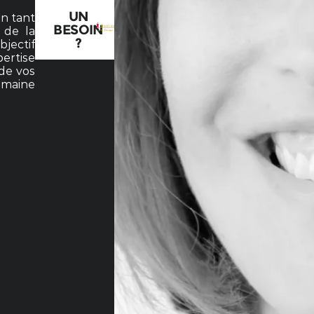
UN
en tant
BESOIN
 de la
?
jectif
ertise
de vos
umaine