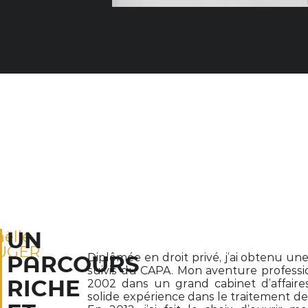
ëlle
UN
UGER
Diplômée en droit privé, j’ai obtenu un
PARCOURS
suivis du CAPA. Mon aventure professi
RICHE
2002 dans un grand cabinet d’affaires
solide expérience dans le traitement de