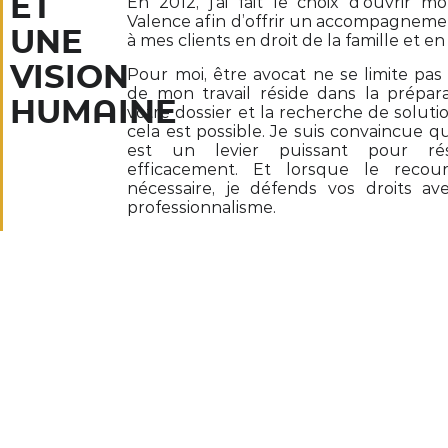
ET
En 2012, j’ai fait le choix d’ouvrir 
Valence afin d’offrir un accompagneme
UNE
à mes clients en droit de la famille et en
VISION
Pour moi, être avocat ne se limite pas à
de mon travail réside dans la prépar
HUMAINE
votre dossier et la recherche de soluti
cela est possible. Je suis convaincue 
est un levier puissant pour rés
efficacement. Et lorsque le recou
nécessaire, je défends vos droits av
professionnalisme.