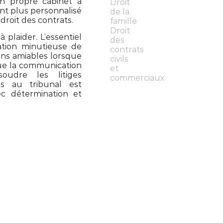
mon propre cabinet à
Droit
nt plus personnalisé
de la
 droit des contrats.
famille
Droit
 plaider. L’essentiel
des
ation minutieuse de
contrats
ons amiables lorsque
civils
que la communication
et
oudre les litiges
commerciaux
rs au tribunal est
ec détermination et