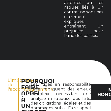
attentes ou les
risques liés à un
contrat ne sont pas
clairement
expliqués,
entraînant un
préjudice pour
l’une des parties.
L’importance
POURQUOI
de
Les litiges en responsabilité
FAIRE
l'accompagnement
civile impliquent des enjeux
APPEL
complexes nécessitant une
HONO
analyse minutieuse des faits,
À
des obligations légales et des
UN
dommages subis. Faire appel