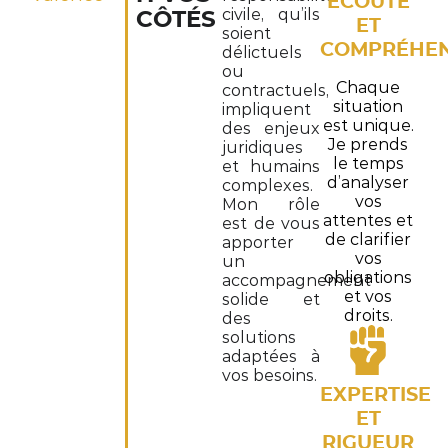
ÉCOUTE
civile, qu’ils
CÔTÉS
ET
soient
COMPRÉHEN
délictuels
ou
Chaque
contractuels,
situation
impliquent
est unique.
des enjeux
Je prends
juridiques
le temps
et humains
d’analyser
complexes.
vos
Mon rôle
attentes et
est de vous
de clarifier
apporter
vos
un
obligations
accompagnement
et vos
solide et
droits.
des
solutions
adaptées à
vos besoins.
EXPERTISE
ET
RIGUEUR