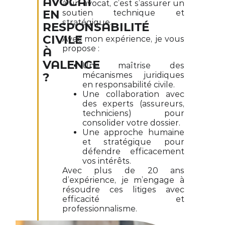
AVOCAT
à un avocat, c’est s’assurer un
soutien technique et
EN
stratégique.
RESPONSABILITÉ
CIVILE
Avec mon expérience, je vous
propose :
À
VALENCE
Une maîtrise des
mécanismes juridiques
?
en responsabilité civile.
Une collaboration avec
des experts (assureurs,
techniciens) pour
consolider votre dossier.
Une approche humaine
et stratégique pour
défendre efficacement
vos intérêts.
Avec plus de 20 ans
d’expérience, je m’engage à
résoudre ces litiges avec
efficacité et
professionnalisme.