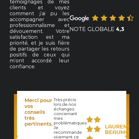
témoignages de mes
clients et voyez
comment j’ai pu les
accompagner avec
professionnalisme et
NOTE GLOBALE
4,3
dévouement. Votre
satisfaction est ma
priorité, et je suis fière
de partager les retours
positifs de ceux qui
m’ont accordé leur
confiance.
Très précis
Merci pour
lors de nos
N-
vos
échanges
UDE
conseils
concernant
ZET
très
mes
problématiques.
pertinents.
LAURENT
Je
BEAUMONT
recommande
vivement ce