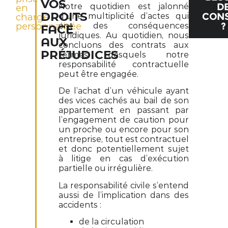
VOS
D
Notre quotidien est jalonné
en
CONS
DROITS
charge
d’une multiplicité d’actes qui
?
personnalisée
ont des conséquences
FACE
juridiques. Au quotidien, nous
AUX
concluons des contrats aux
PRÉJUDICES
termes desquels notre
responsabilité contractuelle
peut être engagée.
De l’achat d’un véhicule ayant
des vices cachés au bail de son
appartement en passant par
l’engagement de caution pour
un proche ou encore pour son
entreprise, tout est contractuel
et donc potentiellement sujet
à litige en cas d’exécution
partielle ou irrégulière.
La responsabilité civile s’entend
aussi de l’implication dans des
accidents :
de la circulation