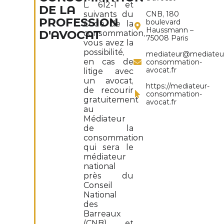
L. 612-1 et
DE LA
suivants du
CNB, 180
PROFESSION
boulevard
Code de la
Haussmann –
consommation,
D'AVOCAT
75008 Paris
vous avez la
possibilité,
mediateur@mediateu
en cas de
consommation-
avocat.fr
litige avec
un avocat,
https://mediateur-
de recourir
consommation-
gratuitement
avocat.fr
au
Médiateur
de la
consommation
qui sera le
médiateur
national
près du
Conseil
National
des
Barreaux
(CNB) et