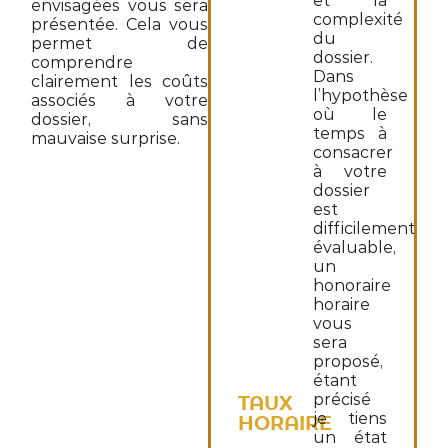
et la
envisagées vous sera
complexité
présentée. Cela vous
du
permet de
dossier.
comprendre
Dans
clairement les coûts
l’hypothèse
associés à votre
où le
dossier, sans
temps à
mauvaise surprise.
consacrer
à votre
dossier
est
difficilement
évaluable,
un
honoraire
horaire
vous
sera
proposé,
étant
précisé
TAUX
je tiens
HORAIRE
un état