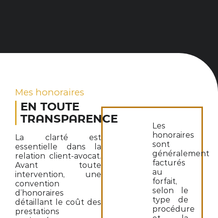
Mes honoraires
EN TOUTE
TRANSPARENCE
Les
honoraires
La clarté est
sont
essentielle dans la
généralement
relation client-avocat.
facturés
Avant toute
au
intervention, une
forfait,
convention
selon le
d’honoraires
type de
détaillant le coût des
procédure
prestations