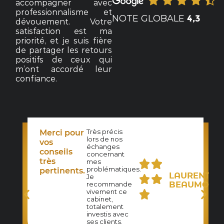
accompagner avec
professionnalisme et
NOTE GLOBALE
4,3
dévouement. Votre
satisfaction est ma
priorité, et je suis fière
de partager les retours
positifs de ceux qui
m’ont accordé leur
confiance.
Très précis
Merci pour
lors de nos
N-
vos
échanges
UDE
conseils
concernant
ZET
très
mes
problématiques.
pertinents.
LAURENT
Je
BEAUMONT
recommande
vivement ce
cabinet,
totalement
investis avec
ses clients.