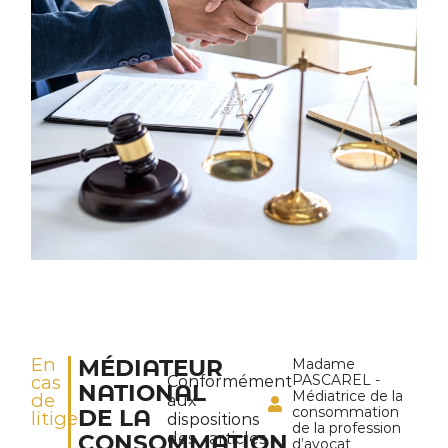
En
Madame
MÉDIATEUR
cas
PASCAREL -
Conformément
NATIONAL
Médiatrice de la
de
aux
consommation
DE LA
litige
dispositions
de la profession
des articles
CONSOMMATION
d’avocat