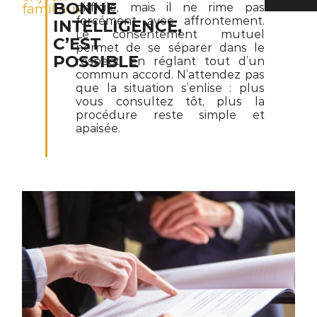
BONNE
familiaux
difficile, mais il ne rime pas
forcément avec affrontement.
INTELLIGENCE,
Le consentement mutuel
C’EST
permet de se séparer dans le
POSSIBLE
respect, en réglant tout d’un
commun accord. N’attendez pas
que la situation s’enlise : plus
vous consultez tôt, plus la
procédure reste simple et
apaisée.