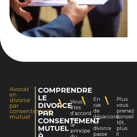
Avocat
COMPRENDRE
en
LE
En
Plus
divorce
Vous
DIVORCE
par
cas
vous
êtes
consentement
de
prenez
PAR
d’accord
mutuel
désaccord,
conseil
sur
CONSENTEMENT
le
tôt,
le
MUTUEL
divorce
plus
principe
passe
il
À
du