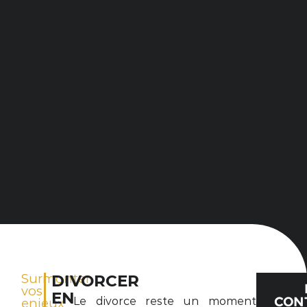
Surmonter
DIVORCER
vos
EN
CON
Le divorce reste un moment
enjeux