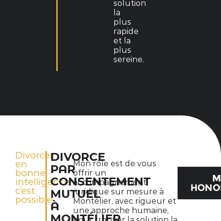
solution
la
plus
rapide
et la
plus
sereine.
Divorcer
DIVORCE
en
Mon rôle est de vous
PAR
bonne
offrir un
M
CONSENTEMENT
intelligence,
accompagnement
HONO
c’est
juridique sur mesure à
MUTUEL
possible
Montélier, avec rigueur et
À
une approche humaine,
MONTÉLIER
pour trouver la solution la