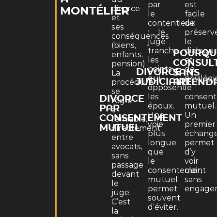
par
est
divorce
MONTÉLIER
le
facile
et
contentieux
de
ses
: le
préserv
conséquences
juge
le
(biens,
tranche
dialogu
POURQU
enfants,
les
et
CONSUL
pension).
points
de
DIVORCE
SANS
La
qui
privilégi
JUDICIAIRE
procédure
ATTEND
opposent
le
se
les
consen
DIVORCE
règle
époux.
mutuel.
PAR
à
Une
Un
CONSENTEMENT
l’amiable,
voie
premier
MUTUEL
directement
plus
échang
entre
longue,
permet
avocats,
que
d’y
sans
le
voir
passage
consentement
clair,
devant
mutuel
sans
le
permet
engage
juge.
souvent
C’est
d’éviter.
la