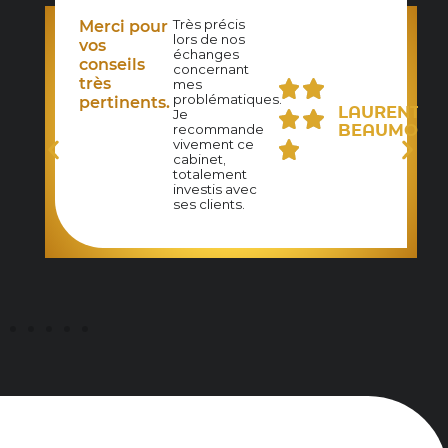
Très précis
Merci pour
lors de nos
N-
vos
échanges
UDE
conseils
concernant
ZET
très
mes
problématiques.
pertinents.
LAURENT
Je
BEAUMONT
recommande
vivement ce
cabinet,
totalement
investis avec
ses clients.