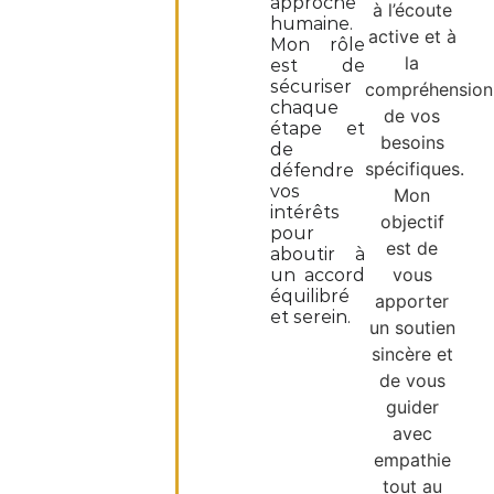
approche
à l’écoute
humaine.
active et à
Mon rôle
la
est de
sécuriser
compréhension
chaque
de vos
étape et
besoins
de
spécifiques.
défendre
vos
Mon
intérêts
objectif
pour
est de
aboutir à
vous
un accord
équilibré
apporter
et serein.
un soutien
sincère et
de vous
guider
avec
empathie
tout au