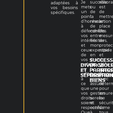
Je
successora
rôle
adaptées à
mets
ou
est
vos besoins
un
de
de
spécifiques.
point
la
mettr
d’honneur
résolution
en
à
de
place
défendre
conflits
des
vos
entre
mesur
intérêts
héritiers,
de
et
mon
protec
ceux
expertise
rapide
de
en
et
vos
droit
de
SUCCESS
enfants,
de
défen
DIVORCE
ET
VIOL
en
la
vos
ET
PARTAG
INTR
veillant
famille
droits
SÉPARATIO
DES
FAMI
à
vous
avec
BIENS
ce
assure
déterm
que
une
pour
vos
gestion
assure
droits
sereine
la
soient
et
sécuri
respectés.
conforme
de
Que
à
tous