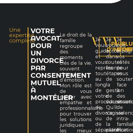
Une
VOTRE
expertise
Le droit de la
AVOCAT
Je
Je
Je
complète
famille
PLUS
PLU
POUR
vous
vous
suis
regroupe
D'INFOS
D'IN
D
guide
accompag
à
des
UN
et
dans
vos
moments
DIVORCE
vous
toutes
côtés
clés de la vie,
PAR
représente
les
pour
souvent
tout
étapes
vous
chargés
CONSENTEMENT
au
de
souten
d’émotion.
MUTUEL
long
la
face
Mon rôle est
À
de
gestion
à
de vous
votre
de
des
MONTÉLIER
guider avec
procédure
succession
situati
empathie et
de
Qu’il
de
professionnalisme
divorce
s’agisse
violen
pour trouver
ou
de
intra-
les solutions
de
la
familia
juridiques
séparation.
planificati
Mon
les mieux