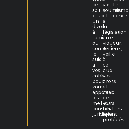
ce
vos
les
soit
souhaits
memb
pour
et
concer
un
à
divorce
la
à
législation
l’amiable
en
ou
vigueur.
contentieux,
Je
je
veille
suis
à
à
ce
vos
que
côtés
vos
pour
droits
vous
et
apporter
ceux
les
de
meilleurs
vos
conseils
héritiers
juridiques.
soient
protégés.