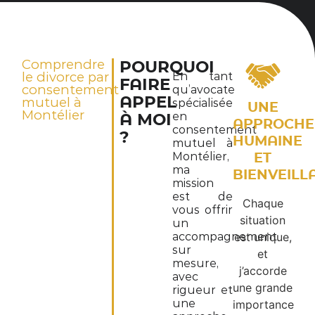
Comprendre
POURQUOI
le divorce par
En tant
FAIRE
consentement
qu’avocate
APPEL
mutuel à
spécialisée
UNE
Montélier
en
À MOI
APPROCHE
consentement
?
HUMAINE
mutuel à
Montélier,
ET
ma
BIENVEILL
mission
est de
Chaque
vous offrir
situation
un
accompagnement
est unique,
sur
et
mesure,
j’accorde
avec
une grande
rigueur et
une
importance