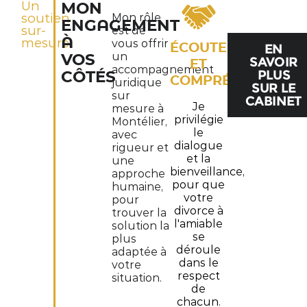
Un
MON
soutien
Mon rôle
ENGAGEMENT
sur-
est de
À
mesure
vous offrir
ÉCOUTE
EN
un
VOS
SAVOIR
ET
accompagnement
PLUS
CÔTÉS
COMPRÉHENSION
juridique
SUR LE
sur
CABINET
Je
mesure à
privilégie
Montélier,
le
avec
dialogue
rigueur et
et la
une
bienveillance,
approche
pour que
humaine,
votre
pour
divorce à
trouver la
l'amiable
solution la
se
plus
déroule
adaptée à
dans le
votre
respect
situation.
de
chacun.