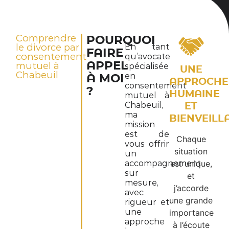
Comprendre
POURQUOI
le divorce par
En tant
FAIRE
consentement
qu’avocate
APPEL
mutuel à
spécialisée
UNE
Chabeuil
en
À MOI
APPROCHE
consentement
?
HUMAINE
mutuel à
Chabeuil,
ET
ma
BIENVEILL
mission
est de
Chaque
vous offrir
situation
un
accompagnement
est unique,
sur
et
mesure,
j’accorde
avec
une grande
rigueur et
une
importance
approche
à l’écoute