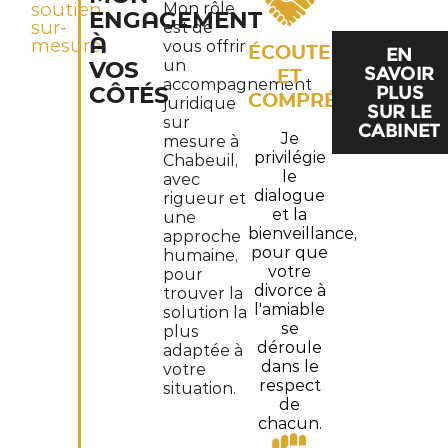
soutien
Mon rôle
ENGAGEMENT
sur-
est de
À
mesure
vous offrir
ÉCOUTE
EN
un
VOS
SAVOIR
ET
accompagnement
PLUS
CÔTÉS
COMPRÉHENSION
juridique
SUR LE
sur
CABINET
Je
mesure à
privilégie
Chabeuil,
le
avec
dialogue
rigueur et
et la
une
bienveillance,
approche
pour que
humaine,
votre
pour
divorce à
trouver la
l'amiable
solution la
se
plus
déroule
adaptée à
dans le
votre
respect
situation.
de
chacun.