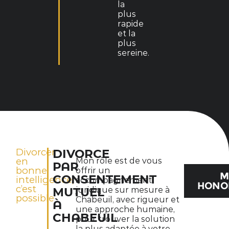
la
plus
rapide
et la
plus
sereine.
Divorcer
DIVORCE
en
Mon rôle est de vous
PAR
bonne
offrir un
M
CONSENTEMENT
intelligence,
accompagnement
HONO
c’est
juridique sur mesure à
MUTUEL
possible
Chabeuil, avec rigueur et
À
une approche humaine,
CHABEUIL
pour trouver la solution
la plus adaptée à votre