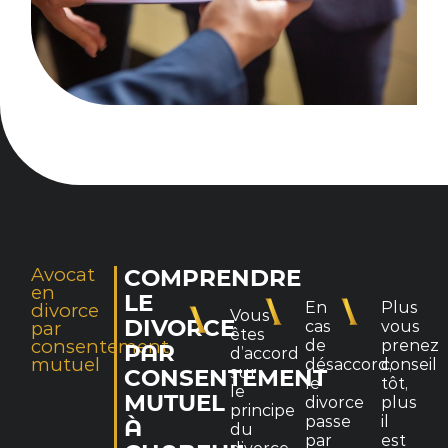
Avocat
COMPRENDRE
en
LE
En
Plus
divorce
Vous
DIVORCE
par
cas
vous
êtes
consentement
de
prenez
PAR
d’accord
mutuel
désaccord,
conseil
sur
CONSENTEMENT
le
tôt,
le
MUTUEL
divorce
plus
principe
passe
il
À
du
par
est