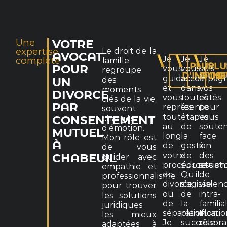
Une
VOTRE
expertise
Le droit de la
AVOCAT
Je
Je
Je
complète
famille
PLUS
PLU
POUR
vous
vous
suis
regroupe
D'INFOS
D'IN
D
guide
accompag
à
des
UN
et
dans
vos
moments
DIVORCE
vous
toutes
côtés
clés de la vie,
PAR
représente
les
pour
souvent
tout
étapes
vous
chargés
CONSENTEMENT
au
de
souten
d’émotion.
MUTUEL
long
la
face
Mon rôle est
À
de
gestion
à
de vous
votre
de
des
CHABEUIL
guider avec
procédure
succession
situati
empathie et
de
Qu’il
de
professionnalisme
divorce
s’agisse
violen
pour trouver
ou
de
intra-
les solutions
de
la
familia
juridiques
séparation.
planificati
Mon
les mieux
Je
successora
rôle
adaptées à