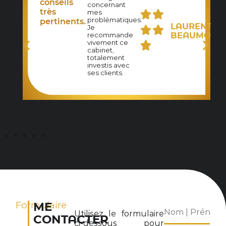
UDE
conseils
concernant
ZET
très
mes
problématiques.
pertinents.
LAURENT
Je
BEAUMONT
recommande
vivement ce
cabinet,
totalement
investis avec
ses clients.
Formulaire
ME
Utilisez le formulaire
CONTACTER
ci-dessous pour