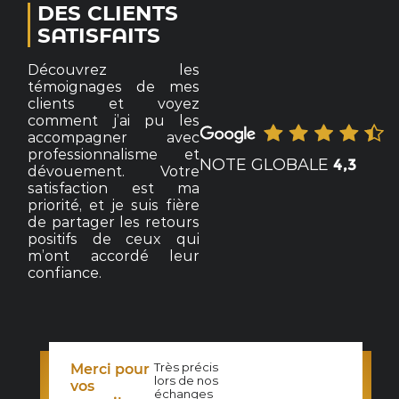
DES CLIENTS
SATISFAITS
Découvrez les
témoignages de mes
clients et voyez
comment j’ai pu les
accompagner avec
professionnalisme et
NOTE GLOBALE
4,3
dévouement. Votre
satisfaction est ma
priorité, et je suis fière
de partager les retours
positifs de ceux qui
m’ont accordé leur
confiance.
Très précis
Merci pour
lors de nos
N-
vos
échanges