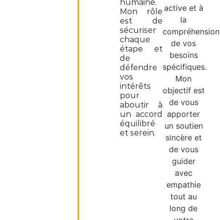
humaine.
active et à
Mon rôle
la
est de
sécuriser
compréhension
chaque
de vos
étape et
besoins
de
spécifiques.
défendre
vos
Mon
intérêts
objectif est
pour
de vous
aboutir à
apporter
un accord
équilibré
un soutien
et serein.
sincère et
de vous
guider
avec
empathie
tout au
long de