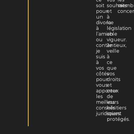
soit
souhaits
memb
pour
et
concer
un
à
divorce
la
à
législation
l’amiable
en
ou
vigueur.
contentieux,
Je
je
veille
suis
à
à
ce
vos
que
côtés
vos
pour
droits
vous
et
apporter
ceux
les
de
meilleurs
vos
conseils
héritiers
juridiques.
soient
protégés.