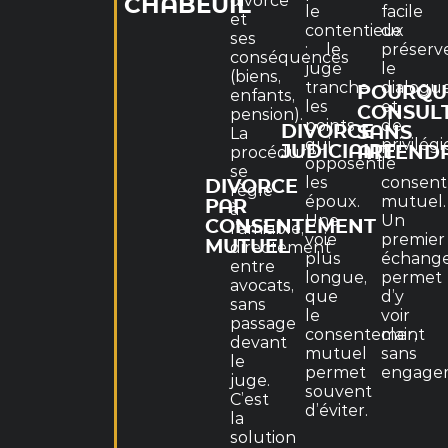
divorce
CHABEUIL
le
facile
et
contentieux
de
ses
: le
préserv
conséquences
juge
le
(biens,
tranche
dialogu
POURQU
enfants,
les
et
CONSUL
pension).
points
de
DIVORCE
SANS
La
qui
privilégi
JUDICIAIRE
procédure
ATTEND
opposent
le
se
les
consen
DIVORCE
règle
époux.
mutuel.
PAR
à
Une
Un
CONSENTEMENT
l’amiable,
voie
premier
MUTUEL
directement
plus
échang
entre
longue,
permet
avocats,
que
d’y
sans
le
voir
passage
consentement
clair,
devant
mutuel
sans
le
permet
engage
juge.
souvent
C’est
d’éviter.
la
solution