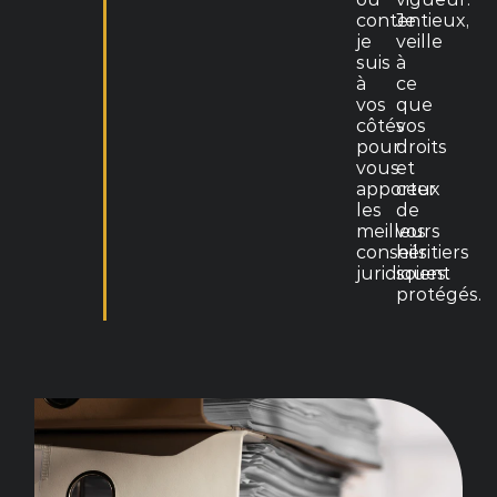
contentieux,
Je
je
veille
suis
à
à
ce
vos
que
côtés
vos
pour
droits
vous
et
apporter
ceux
les
de
meilleurs
vos
conseils
héritiers
juridiques.
soient
protégés.