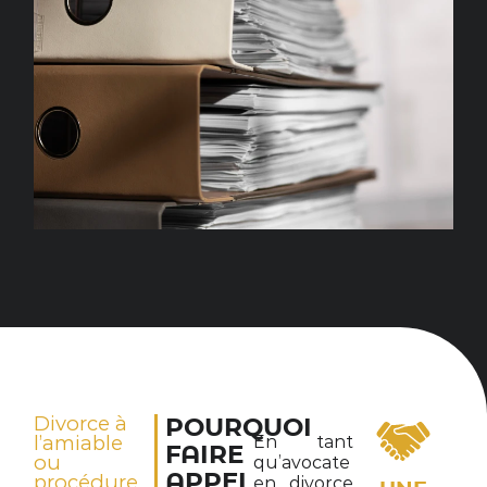
Divorce à
POURQUOI
l’amiable
En tant
FAIRE
ou
qu’avocate
APPEL
procédure
en divorce