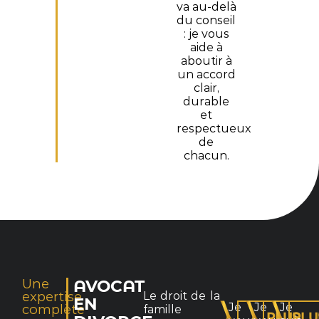
va au-delà
du conseil
: je vous
aide à
aboutir à
un accord
clair,
durable
et
respectueux
de
chacun.
Une
AVOCAT
expertise
Le droit de la
EN
Je
Je
Je
complète
famille
PLUS
PLU