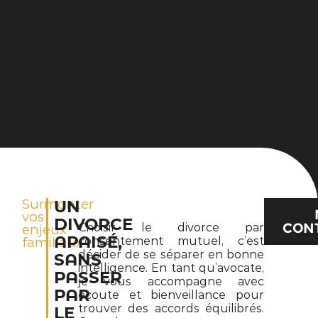
Surmonter
UN
vos
DIVORCE
CON
Choisir le divorce par
enjeux
APAISÉ,
familiaux
consentement mutuel, c’est
décider de se séparer en bonne
SANS
intelligence. En tant qu’avocate,
PASSER
je vous accompagne avec
PAR
écoute et bienveillance pour
trouver des accords équilibrés.
LE