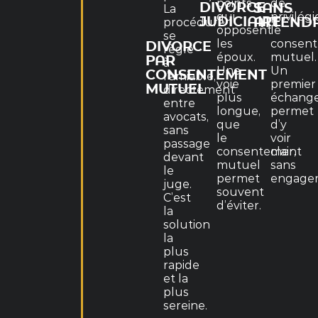
points
de
DIVORCE
SANS
La
qui
privilégi
JUDICIAIRE
procédure
ATTEND
opposent
le
se
les
consen
DIVORCE
règle
époux.
mutuel.
PAR
à
Une
Un
CONSENTEMENT
l’amiable,
voie
premier
MUTUEL
directement
plus
échang
entre
longue,
permet
avocats,
que
d’y
sans
le
voir
passage
consentement
clair,
devant
mutuel
sans
le
permet
engage
juge.
souvent
C’est
d’éviter.
la
solution
la
plus
rapide
et la
plus
sereine.