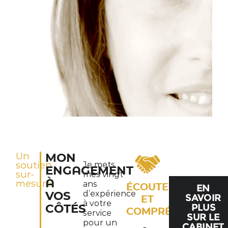
Un
MON
soutien
Je mets
ENGAGEMENT
sur-
mes vingt
À
mesure
ans
ÉCOUTE
EN
d’expérience
VOS
SAVOIR
ET
à votre
PLUS
CÔTÉS
COMPRÉHENSION
service
SUR LE
pour un
CABINET