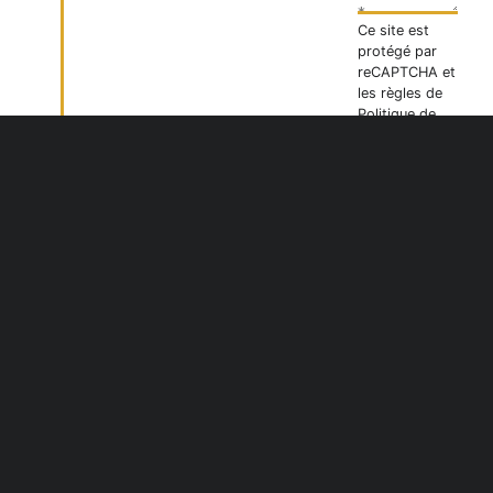
Ce site est
protégé par
reCAPTCHA et
les règles de
Politique de
confidentialité
et
Conditions
d'utilisation
de
Google
s'appliquent.
* CHAMPS
OBLIGATOIRE
ENVOYER
UN
MESSAGE