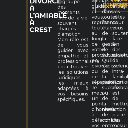
DIVORCE
vous
vous
suis
regroupe
D'INFOS
D'IN
D
guide
accompag
à
des
À
et
dans
vos
moments
L’AMIABLE
vous
toutes
côtés
clés de la vie,
À
représente
les
pour
souvent
tout
étapes
vous
chargés
CREST
au
de
souten
d’émotion.
long
la
face
Mon rôle est
de
gestion
à
de vous
votre
de
des
guider avec
procédure
succession
situati
empathie et
de
Qu’il
de
professionnalisme
divorce
s’agisse
violen
pour trouver
ou
de
intra-
les solutions
de
la
familia
juridiques
séparation.
planificati
Mon
les mieux
Je
successora
rôle
adaptées à
mets
ou
est
vos besoins
un
de
de
spécifiques.
point
la
mettr
d’honneur
résolution
en
à
de
place
défendre
conflits
des
vos
entre
mesur