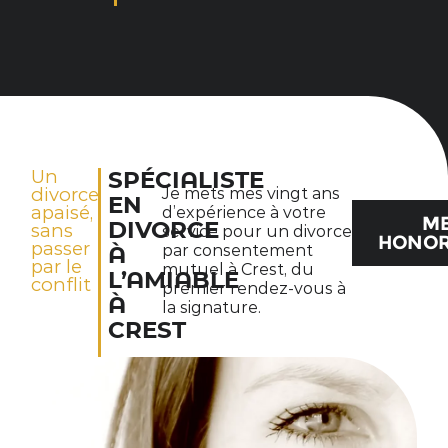
Un
SPÉCIALISTE
divorce
Je mets mes vingt ans
EN
apaisé,
d’expérience à votre
M
DIVORCE
sans
service pour un divorce
HONOR
passer
par consentement
À
par le
mutuel à Crest, du
L’AMIABLE
conflit
premier rendez-vous à
À
la signature.
CREST