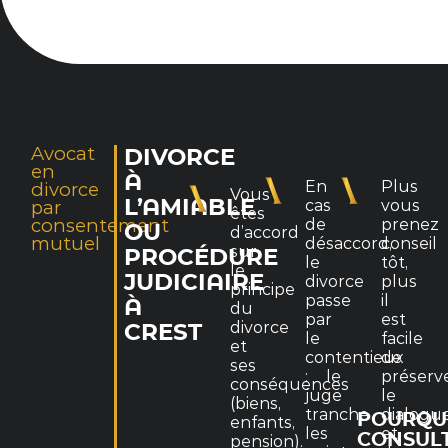
Avocat
DIVORCE
en
À
En
Plus
divorce
Vous
L’AMIABLE
par
cas
vous
êtes
consentement
de
prenez
OU
d’accord
mutuel
désaccord,
conseil
sur
PROCÉDURE
le
tôt,
le
JUDICIAIRE
divorce
plus
principe
passe
il
À
du
par
est
divorce
CREST
le
facile
et
contentieux
de
ses
: le
préserv
conséquences
juge
le
(biens,
tranche
dialogu
POURQU
enfants,
les
et
CONSUL
pension).