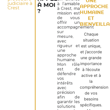
UNE
judiciaire à
à l’amiable
À MOI
APPROCHE
Crest
à Crest, ma
?
HUMAINE
mission est
de vous
ET
offrir un
BIENVEILL
accompagnement
sur
Chaque
mesure,
situation
avec
rigueur et
est unique,
une
et j’accorde
approche
une grande
humaine.
importance
Mon rôle
est de
à l’écoute
défendre
active et à
vos
la
intérêts
compréhension
avec
précision
de vos
afin de
besoins
garantir les
spécifiques.
solutions