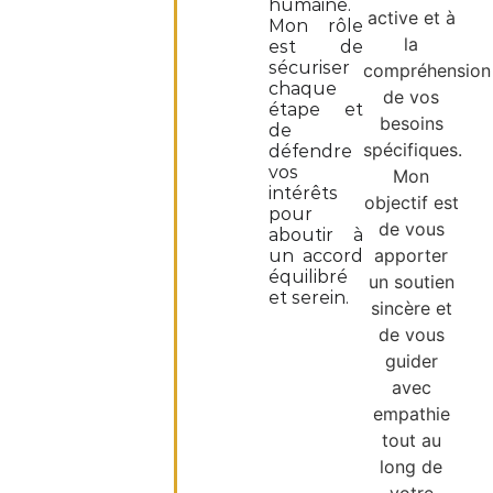
humaine.
active et à
Mon rôle
la
est de
sécuriser
compréhension
chaque
de vos
étape et
besoins
de
spécifiques.
défendre
vos
Mon
intérêts
objectif est
pour
de vous
aboutir à
apporter
un accord
équilibré
un soutien
et serein.
sincère et
de vous
guider
avec
empathie
tout au
long de