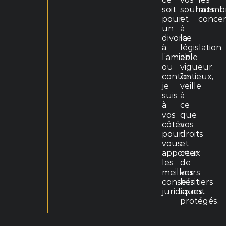
soit
souhaits
memb
pour
et
concer
un
à
divorce
la
à
législation
l’amiable
en
ou
vigueur.
contentieux,
Je
je
veille
suis
à
à
ce
vos
que
côtés
vos
pour
droits
vous
et
apporter
ceux
les
de
meilleurs
vos
conseils
héritiers
juridiques.
soient
protégés.