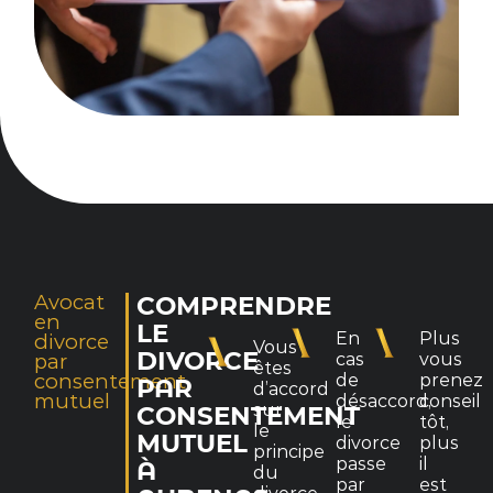
Avocat
COMPRENDRE
en
LE
En
Plus
divorce
Vous
DIVORCE
par
cas
vous
êtes
consentement
de
prenez
PAR
d’accord
mutuel
désaccord,
conseil
sur
CONSENTEMENT
le
tôt,
le
MUTUEL
divorce
plus
principe
passe
il
À
du
par
est