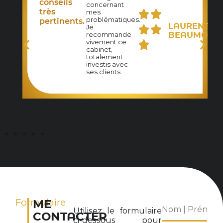
UDE
conseils
concernant
ZET
très
mes
problématiques.
pertinents.
LAURENT
Je
BEAUMONT
recommande
vivement ce
cabinet,
totalement
investis avec
ses clients.
Formulaire
ME
Utilisez le formulaire
CONTACTER
ci-dessous pour