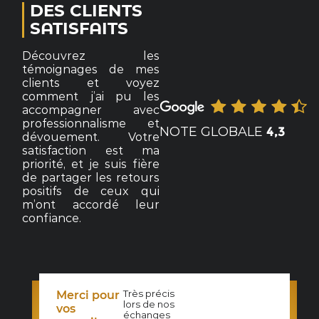
DES CLIENTS
SATISFAITS
Découvrez les
témoignages de mes
clients et voyez
comment j’ai pu les
accompagner avec
professionnalisme et
NOTE GLOBALE
4,3
dévouement. Votre
satisfaction est ma
priorité, et je suis fière
de partager les retours
positifs de ceux qui
m’ont accordé leur
confiance.
Très précis
Merci pour
lors de nos
N-
vos
échanges