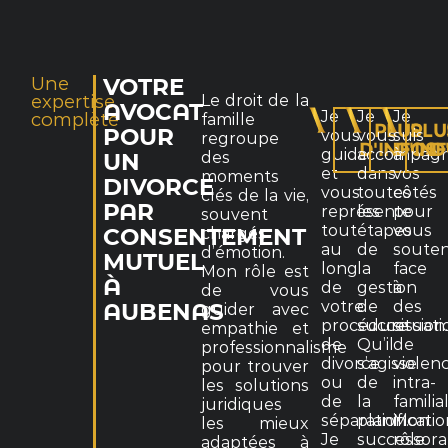
Une
VOTRE
expertise
Le droit de la
AVOCAT
Je
Je
Je
complète
famille
PLUS
PLU
POUR
vous
vous
suis
regroupe
D'INFOS
D'IN
D
guide
accompag
à
des
UN
et
dans
vos
moments
DIVORCE
vous
toutes
côtés
clés de la vie,
PAR
représente
les
pour
souvent
tout
étapes
vous
chargés
CONSENTEMENT
au
de
souten
d’émotion.
MUTUEL
long
la
face
Mon rôle est
À
de
gestion
à
de vous
votre
de
des
AUBENAS
guider avec
procédure
succession
situati
empathie et
de
Qu’il
de
professionnalisme
divorce
s’agisse
violen
pour trouver
ou
de
intra-
les solutions
de
la
familia
juridiques
séparation.
planificati
Mon
les mieux
Je
successora
rôle
adaptées à