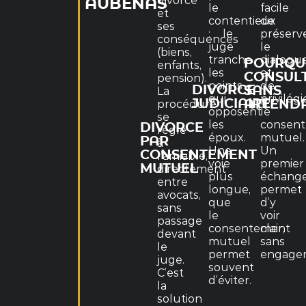
divorce
AUBENAS
le
facile
et
contentieux
de
ses
: le
préserv
conséquences
juge
le
(biens,
tranche
dialogu
POURQU
enfants,
les
et
CONSUL
pension).
points
de
DIVORCE
SANS
La
qui
privilégi
JUDICIAIRE
procédure
ATTEND
opposent
le
se
les
consen
DIVORCE
règle
époux.
mutuel.
PAR
à
Une
Un
CONSENTEMENT
l’amiable,
voie
premier
MUTUEL
directement
plus
échang
entre
longue,
permet
avocats,
que
d’y
sans
le
voir
passage
consentement
clair,
devant
mutuel
sans
le
permet
engage
juge.
souvent
C’est
d’éviter.
la
solution