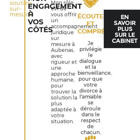
soutien
Mon rôle
ENGAGEMENT
sur-
est de
À
mesure
vous offrir
ÉCOUTE
EN
un
VOS
SAVOIR
ET
accompagnement
PLUS
CÔTÉS
COMPRÉHENSION
juridique
SUR LE
sur
CABINET
Je
mesure à
privilégie
Aubenas,
le
avec
dialogue
rigueur et
et la
une
bienveillance,
approche
pour que
humaine,
votre
pour
divorce à
trouver la
l'amiable
solution la
se
plus
déroule
adaptée à
dans le
votre
respect
situation.
de
chacun.