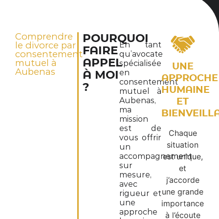
Comprendre
POURQUOI
le divorce par
En tant
FAIRE
consentement
qu’avocate
APPEL
mutuel à
spécialisée
UNE
Aubenas
en
À MOI
APPROCHE
consentement
?
HUMAINE
mutuel à
Aubenas,
ET
ma
BIENVEILL
mission
est de
Chaque
vous offrir
situation
un
accompagnement
est unique,
sur
et
mesure,
j’accorde
avec
une grande
rigueur et
une
importance
approche
à l’écoute