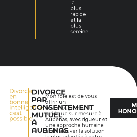
la
plus
rapide
et la
plus
sereine.
Divorcer
DIVORCE
en
Mon rôle est de vous
PAR
bonne
offrir un
M
CONSENTEMENT
intelligence,
accompagnement
HONO
c’est
juridique sur mesure à
MUTUEL
possible
Aubenas, avec rigueur et
À
une approche humaine,
AUBENAS
pour trouver la solution
la plus adaptée à votre